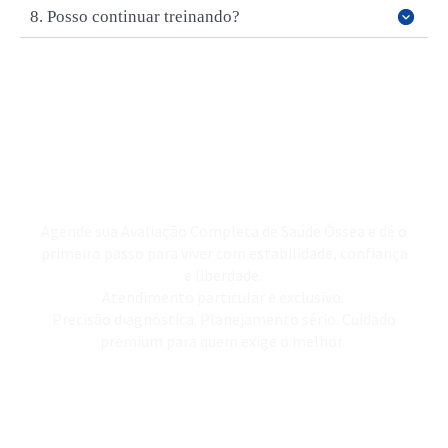
8. Posso continuar treinando?
Cuide hoje da sua autonomia
de amanhã.
Agende sua Avaliação Completa de Saúde Óssea e dê o
primeiro passo para viver com estabilidade, confiança
e liberdade.
Atendimento particular e exclusivo.
Precisão diagnóstica. Planejamento sério. Cuidado
premium para quem exige o melhor.