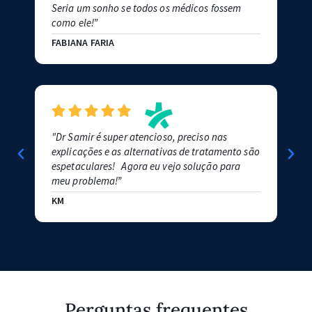
Seria um sonho se todos os médicos fossem
LUC
como ele!”
FABIANA FARIA
"Dr Samir é super atencioso, preciso nas
”Um 
explicações e as alternativas de tratamento são
mui
espetaculares! Agora eu vejo solução para
MAU
meu problema!”
KM
Perguntas frequentes