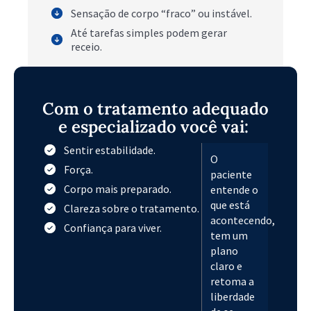
Sensação de corpo “fraco” ou instável.
Até tarefas simples podem gerar
receio.
Com o tratamento adequado
e especializado você vai:
Sentir estabilidade.
O
Força.
paciente
Corpo mais preparado.
entende o
que está
Clareza sobre o tratamento.
acontecendo,
Confiança para viver.
tem um
plano
claro e
retoma a
liberdade