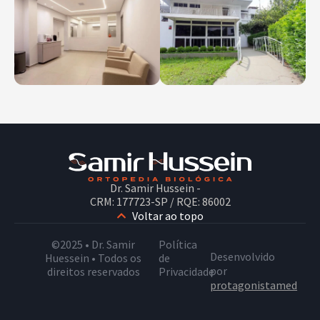
Dr. Samir Hussein -
CRM: 177723-SP / RQE: 86002
Voltar ao topo
©2025 • Dr. Samir
Política
Desenvolvido
Huessein • Todos os
de
por
direitos reservados
Privacidade
protagonistamed