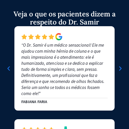
Veja o que os pacientes dizem a
respeito do Dr. Samir
“O Dr. Samir é um médico sensacional! Ele me
"Me
ajudou com minha hérnia de coluna e o que
Sami
mais impressiona é o atendimento: ele é
pass
humanizado, atencioso e se dedica a explicar
Est
tudo de forma simples e clara, sem pressa.
cont
Definitivamente, um profissional que faz a
ino
diferença e que recomendo de olhos fechados.
espo
Seria um sonho se todos os médicos fossem
LUC
como ele!”
FABIANA FARIA