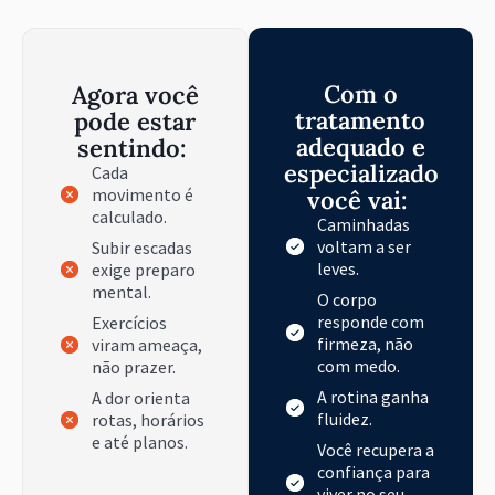
Com o
Agora você
tratamento
pode estar
adequado e
sentindo:
especializado
Cada
movimento é
você vai:
calculado.
Caminhadas
voltam a ser
Subir escadas
leves.
exige preparo
mental.
O corpo
responde com
Exercícios
firmeza, não
viram ameaça,
com medo.
não prazer.
A rotina ganha
A dor orienta
fluidez.
rotas, horários
e até planos.
Você recupera a
confiança para
viver no seu