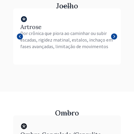
Joelho
Artrose
Ar
Dor crônica que piora ao caminhar ou subir
Dor
escadas, rigidez matinal, estalos, inchaço em
di
fases avançadas, limitação de movimentos
si
Ombro