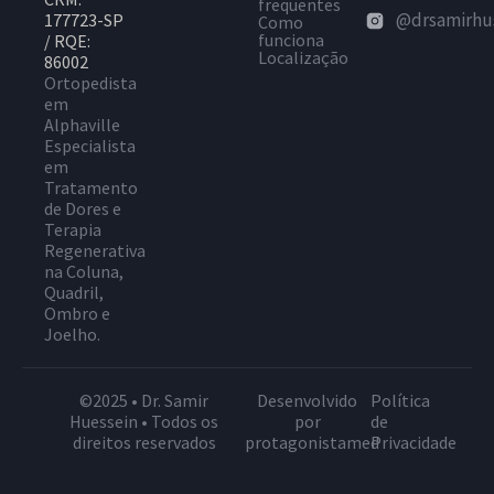
frequentes
@drsamirhu
177723-SP
Como
funciona
/ RQE:
Localização
86002
Ortopedista
em
Alphaville
Especialista
em
Tratamento
de Dores e
Terapia
Regenerativa
na Coluna,
Quadril,
Ombro e
Joelho.
©2025 • Dr. Samir
Desenvolvido
Política
Huessein • Todos os
por
de
direitos reservados
protagonistamed
Privacidade